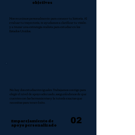
objetivos
Nos reunimos personalmente para conocer tu historia. Al
evaluar tu trayectoria, te ayudamos a clarificar tu visión
y a trazar una estrategia realista para estudiar en los
Estados Unidos.
No hay dos estudiantes iguales. Trabajamos contigo para
elegir el nivel de apoyo adecuado, asegurándonos de que
cuentes con las herramientas y la tutoría exactas que
necesitas para tener éxito.
02
Emparejamiento de
apoyo personalizado