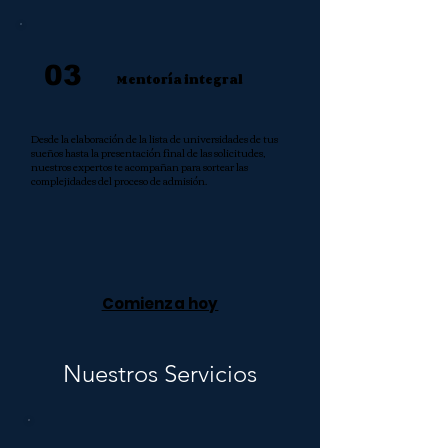
03
Mentoría integral
Desde la elaboración de la lista de universidades de tus
sueños hasta la presentación final de las solicitudes,
nuestros expertos te acompañan para sortear las
complejidades del proceso de admisión.
Comienza hoy
Nuestros Servicios