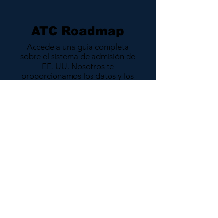
ATC Roadmap
Accede a una guía completa
sobre el sistema de admisión de
EE. UU. Nosotros te
proporcionamos los datos y los
pasos a seguir; tú tomas el
control de tus solicitudes.
Accede a guía
ATC Program
No dejes tu futuro al azar.