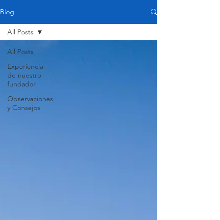
Blog
All Posts
All Posts
Experiencia
de nuestro
fundador
Observaciones
y Consejos